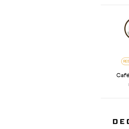
RE
Café