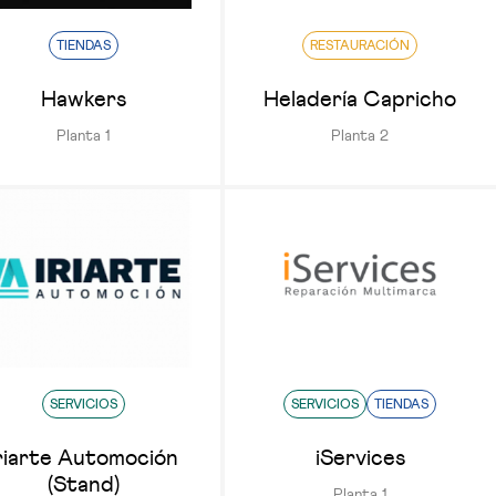
TIENDAS
RESTAURACIÓN
Hawkers
Heladería Capricho
Planta 1
Planta 2
SERVICIOS
SERVICIOS
TIENDAS
riarte Automoción
iServices
(Stand)
Planta 1