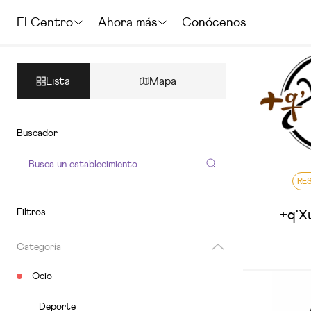
El Centro
Ahora más
Conócenos
Lista
Mapa
Buscador
RE
Filtros
+q'X
Categoría
Ocio
Deporte