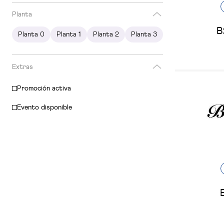
Planta
B
Planta 0
Planta 1
Planta 2
Planta 3
Extras
Promoción activa
Evento disponible