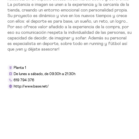
La potencia e imagen se unen a la experiencia y la cercanía de la
tienda, creando un entorno emocional con personalidad propia.
TIENDAS
Su proyecto es dinámico y vive en los nuevos tiempos y crece
con ellos: el deporte es para base, un sueño, un reto, un logro…
10x15 Laboratorio Fotográfico
Por eso ofrece valor añadido a la experiencia de la compra, por
eso su comunicación respeta la individualidad de las personas, su
Planta 0
capacidad de decidir, de imaginar y soñar. Además su personal
es especialista en deporte, sobre todo en running y fútbol así
que ¡ven y déjate asesorar!
SERVICIOS
Planta 1
5ÀSEC Tintorería
De lunes a sábado, de 09:30h a 21:30h
619 794 376
Planta 0
http://www.base.net/
RESTAURACIÓN
ADK
Planta 2