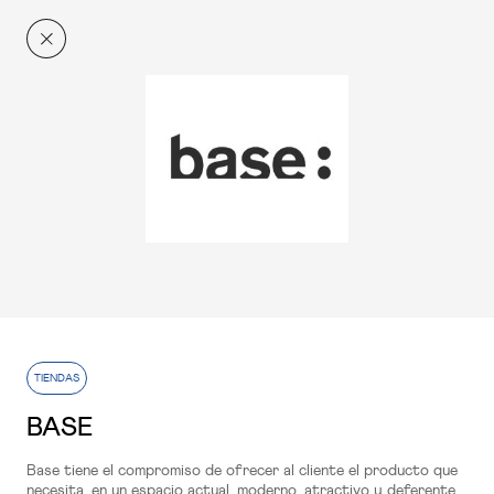
El Centro
Ahora más
RESTAURACIÓN
Conócenos
+q'Xurros Café
Planta 1
RESTAURACIÓN
TIENDAS
100 Montaditos
BASE
Planta 2
Base tiene el compromiso de ofrecer al cliente el producto que
necesita, en un espacio actual, moderno, atractivo y deferente.