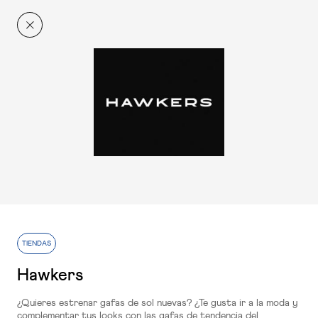
El Centro
Ahora más
RESTAURACIÓN
Conócenos
+q'Xurros Café
Planta 1
RESTAURACIÓN
TIENDAS
100 Montaditos
Hawkers
Planta 2
¿Quieres estrenar gafas de sol nuevas? ¿Te gusta ir a la moda y
complementar tus looks con las gafas de tendencia del