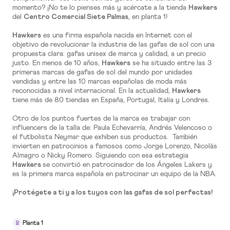
momento? ¡No te lo pienses más y acércate a la tienda
Hawkers
del
, en planta 1!
Centro Comercial Siete Palmas
TIENDAS
es una firma española nacida en Internet con el
Hawkers
10x15 Laboratorio Fotográfico
objetivo de revolucionar la industria de las gafas de sol con una
propuesta clara: gafas unisex de marca y calidad, a un precio
Planta 0
justo. En menos de 10 años,
se ha situado entre las 3
Hawkers
primeras marcas de gafas de sol del mundo por unidades
vendidas y entre las 10 marcas españolas de moda más
reconocidas a nivel internacional. En la actualidad,
Hawkers
SERVICIOS
tiene más de 80 tiendas en España, Portugal, Italia y Londres.
5ÀSEC Tintorería
Otro de los puntos fuertes de la marca es trabajar con
influencers de la talla de: Paula Echevarría, Andrés Velencoso o
Planta 0
el futbolista Neymar que exhiben sus productos. ​ También
invierten en patrocinios a famosos como Jorge Lorenzo, Nicolás
Almagro o Nicky Romero. Siguiendo con esa estrategia
se convirtió en patrocinador de los Ángeles Lakers y
Hawkers
es la primera marca española en patrocinar un equipo de la NBA.
RESTAURACIÓN
¡Protégete a ti y a los tuyos con las gafas de sol perfectas!
ADK
Planta 2
Planta 1