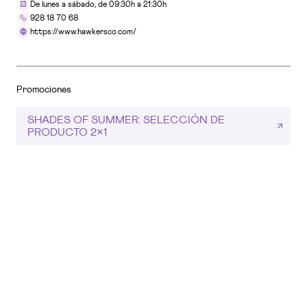
De lunes a sábado, de 09:30h a 21:30h
928 18 70 68
https://www.hawkersco.com/
SERVICIOS
Adm. Lotería El Fénix
Planta 2
Promociones
SHADES OF SUMMER: SELECCIÓN DE
PRODUCTO 2×1
TIENDAS
AmaloA (Stand)
Planta 1
TIENDAS
AW LAB
Planta 0