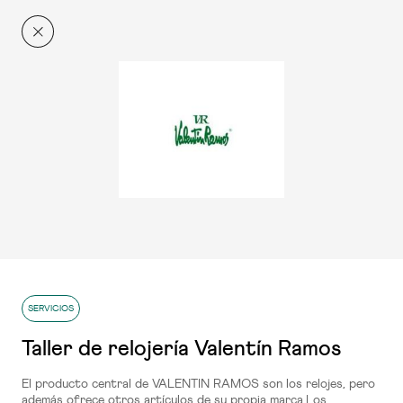
El Centro
Ahora más
RESTAURACIÓN
Conócenos
+q'Xurros Café
Planta 1
RESTAURACIÓN
SERVICIOS
100 Montaditos
Taller de relojería Valentín Ramos
Planta 2
El producto central de VALENTIN RAMOS son los relojes, pero
además ofrece otros artículos de su propia marca.Los