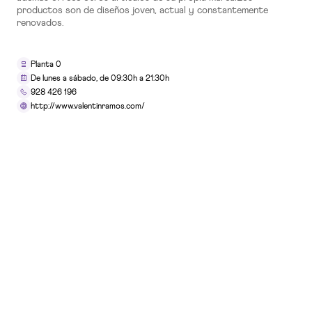
productos son de diseños joven, actual y constantemente
renovados.
TIENDAS
10x15 Laboratorio Fotográfico
Planta 0
Planta 0
De lunes a sábado, de 09:30h a 21:30h
928 426 196
http://www.valentinramos.com/
SERVICIOS
5ÀSEC Tintorería
Planta 0
RESTAURACIÓN
ADK
Planta 2