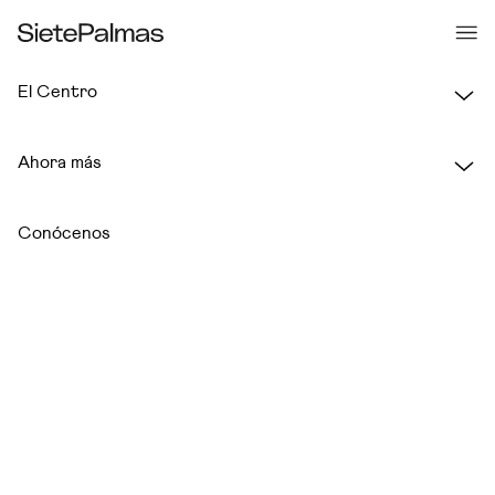
El Centro
Ahora más
RESTAURACIÓN
Conócenos
+q'Xurros Café
Planta 1
RESTAURACIÓN
100 Montaditos
Planta 2