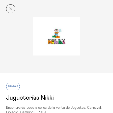
El Centro
Ahora más
RESTAURACIÓN
Conócenos
+q'Xurros Café
Planta 1
RESTAURACIÓN
TIENDAS
100 Montaditos
Jugueterías Nikki
Planta 2
Encontrarás todo a cerca de la venta de Juguetes, Carnaval,
Colegio, Camping y Playa.