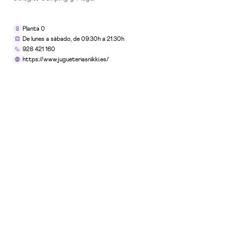
TIENDAS
Planta 0
10x15 Laboratorio Fotográfico
De lunes a sábado, de 09:30h a 21:30h
928 421 160
Planta 0
https://www.jugueteriasnikki.es/
SERVICIOS
5ÀSEC Tintorería
Planta 0
RESTAURACIÓN
ADK
Planta 2