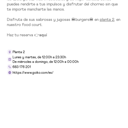
puedes rendirte a tus impulsos y disfrutar del chorreo sin que
te importe mancharte las manos.
TIENDAS
Disfruta de sus sabrosas y jugosas 🍔burgers🍔 en
planta 2
, en
10x15 Laboratorio Fotográfico
nuestro food court.
Planta 0
Haz tu reserva 👉
aquí
Planta 2
SERVICIOS
Lunes y martes, de 12:00h a 23:30h
De miércoles a domingo, de 12:00h a 00:00h
5ÀSEC Tintorería
683 176 201
https://www.goiko.com/es/
Planta 0
RESTAURACIÓN
ADK
Planta 2