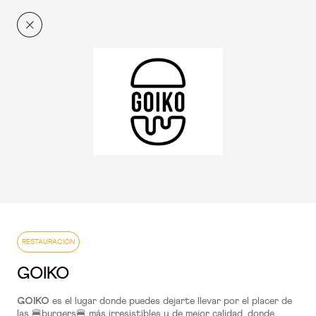
El Centro
Ahora más
RESTAURACIÓN
Conócenos
+q'Xurros Café
Planta 1
RESTAURACIÓN
RESTAURACIÓN
100 Montaditos
GOIKO
Planta 2
es el lugar donde puedes dejarte llevar por el placer de
GOIKO
las 🍔burgers🍔 más irresistibles y de mejor calidad, donde