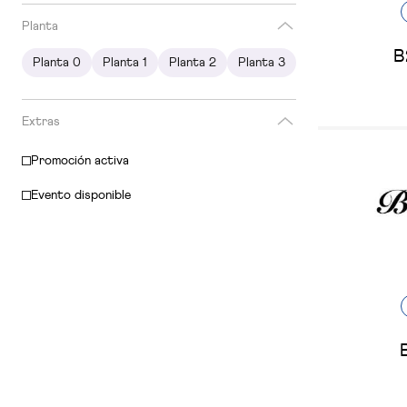
Planta
B
Planta 0
Planta 1
Planta 2
Planta 3
Extras
Promoción activa
Evento disponible