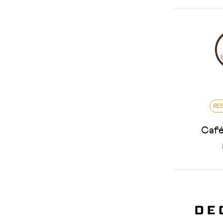
RE
Café