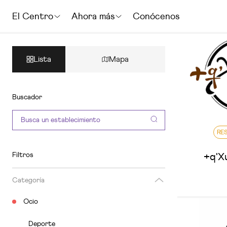
El Centro
Ahora más
Conócenos
Lista
Mapa
Buscador
RE
Filtros
+q'X
Categoría
Ocio
Deporte