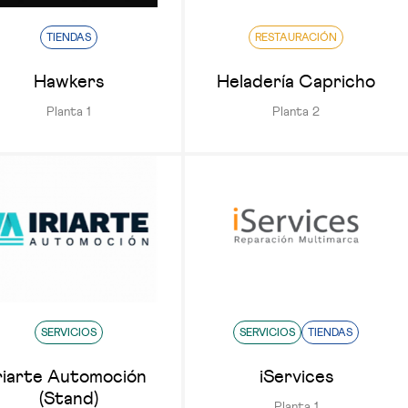
TIENDAS
RESTAURACIÓN
Hawkers
Heladería Capricho
Planta 1
Planta 2
SERVICIOS
SERVICIOS
TIENDAS
riarte Automoción
iServices
(Stand)
Planta 1