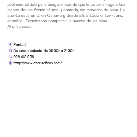
profesionalidad para asegurarnos de que la Lotería llega a tus
manos de una forma rápida y cómoda, sin moverte de casa. La
TIENDAS
suerte está en Gran Canaria y desde allí, a todo el territorio
español... Permítanos compartir la suerte de las Islas
10x15 Laboratorio Fotográfico
Afortunadas.
Planta 0
Planta 2
De lunes a sábado, de 09:30h a 21:30h
928 412 056
SERVICIOS
http://www.loteriaelfenix.com/
5ÀSEC Tintorería
Planta 0
RESTAURACIÓN
ADK
Planta 2