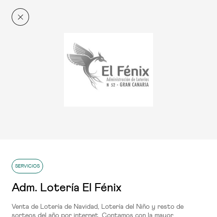
El Centro
Ahora más
RESTAURACIÓN
Conócenos
+q'Xurros Café
Planta 1
RESTAURACIÓN
SERVICIOS
100 Montaditos
Adm. Lotería El Fénix
Planta 2
Venta de Lotería de Navidad, Lotería del Niño y resto de
sorteos del año por internet. Contamos con la mayor