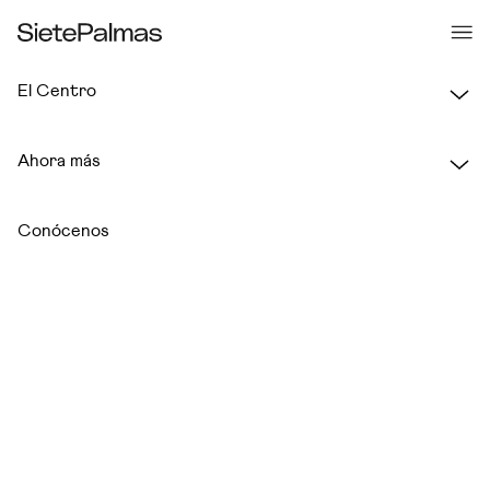
El Centro
Ahora más
RESTAURACIÓN
Conócenos
+q'Xurros Café
Planta 1
RESTAURACIÓN
100 Montaditos
Planta 2