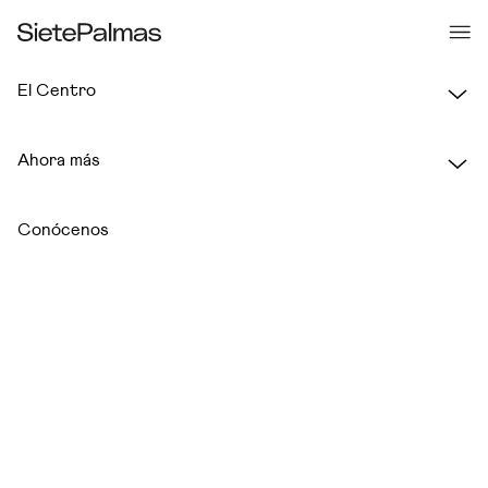
El Centro
CÓMO PREPARAR LA
Ahora más
MALETA ESTAS
Conócenos
VACACIONES
21 de junio 2026
FECHA
4 minutos
LECTURA
Verano, Vacaciones, Viajes
TEMAS
Compartir