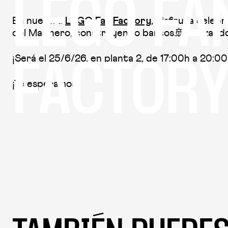
LEGO FA
En nuestra
, disfruta celebr
LEGO Fan Factory
del Marinero, construyendo barcos🚢 utilizando 
¡Será el 25/6/26, en planta 2, de 17:00h a 20:00
FACTOR
¡Te esperamos!