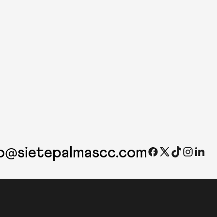
fo@sietepalmascc.com