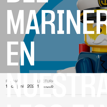
MARINE
EN
NUESTR
FECHA
LECTURA
16 de junio 2026
1 minuto