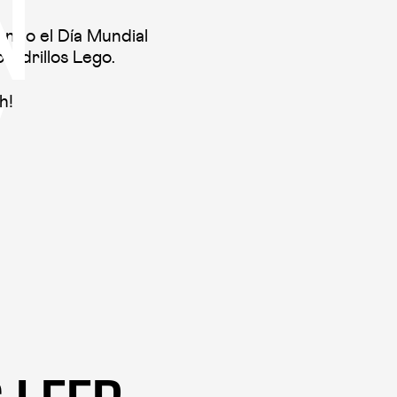
N
ando el Día Mundial
ladrillos Lego.
h!
Y