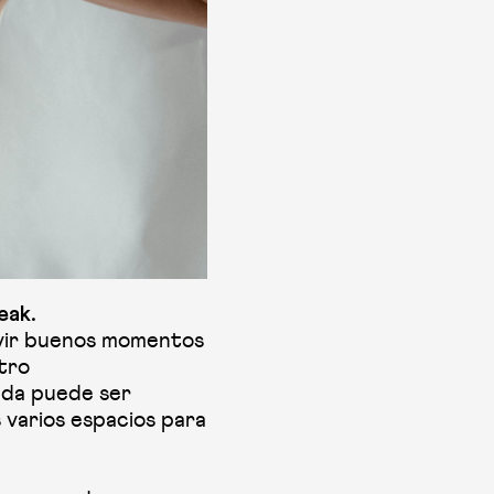
eak.
ivir buenos momentos
tro
nda puede ser
 varios espacios para