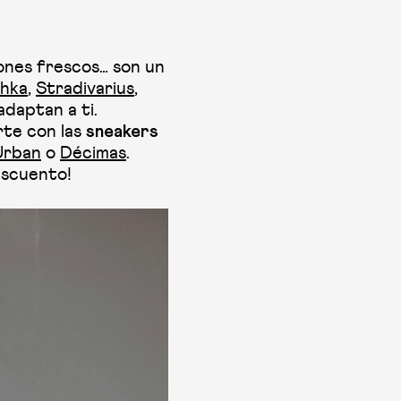
lones frescos… son un
hka
,
Stradivarius
,
adaptan a ti.
rte con las
sneakers
Urban
o
Décimas
.
escuento!