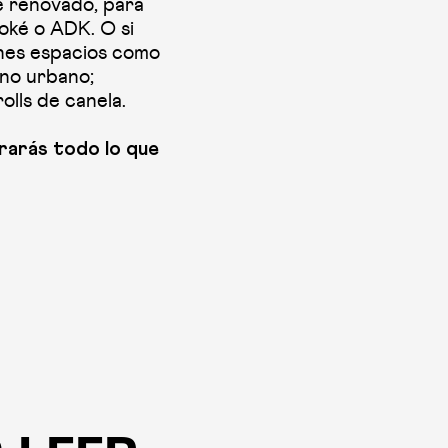
e renovado, para
ké o ADK. O si
ones espacios como
no urbano;
olls de canela.
rarás todo lo que