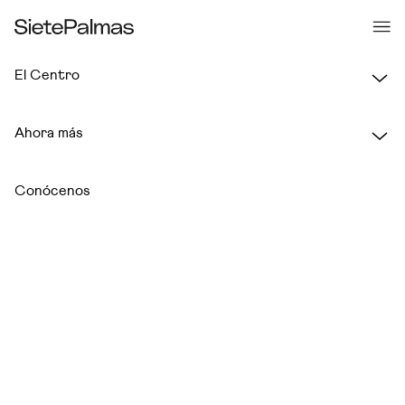
El Centro
.
Ahora más
Conócenos
06 de marzo 2026
FECHA
2 minutos
LECTURA
Valor, Comunidad, Mujer
TEMAS
Compartir